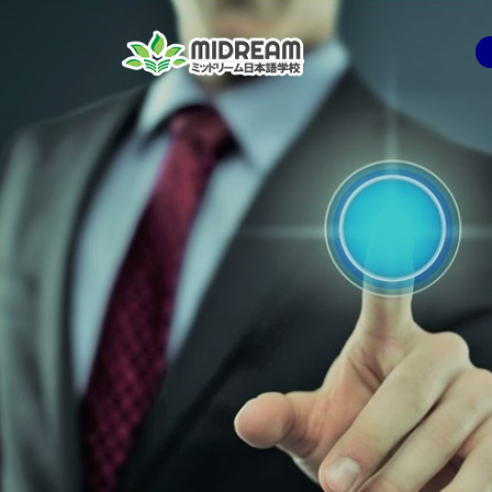
コ
ン
テ
ン
ツ
へ
ス
キ
ッ
プ