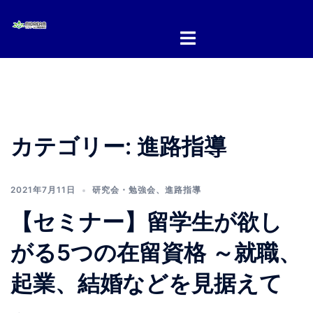
コ
ン
テ
ン
ツ
へ
ス
キ
カテゴリー:
進路指導
ッ
プ
2021年7月11日
研究会・勉強会
、
進路指導
【セミナー】留学生が欲し
がる5つの在留資格 ～就職、
起業、結婚などを見据えて