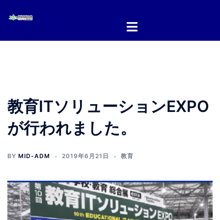
コ
ン
テ
ン
ツ
へ
ス
キ
教育ITソリューションEXPO
ッ
プ
が行われました。
BY
MID-ADM
2019年6月21日
教育