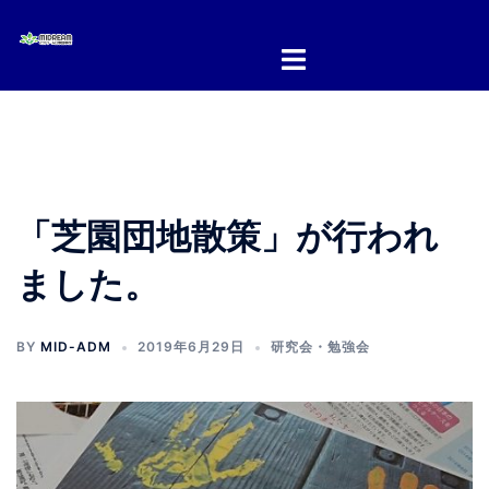
コ
ン
テ
ン
ツ
へ
ス
キ
「芝園団地散策」が行われ
ッ
プ
ました。
BY
MID-ADM
2019年6月29日
研究会・勉強会