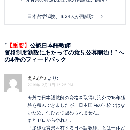
稿
ナ
日本留学試験、1624人が再試験！
ビ
ゲ
ー
シ
“
【重要】
公認日本語教師
ョ
資格制度新設にあたっての意見公募開始！
” へ
ン
の4件のフィードバック
えんぴつ
より:
2019年12月11日 12:26 PM
海外で日本語教師の資格を取得し海外で15年経
験を積んできましたが、日本国内の学校ではな
いため、何ひとつ認められません。
またゼロからやれと。
「多様な背景を有する日本語教師」とは一体ど