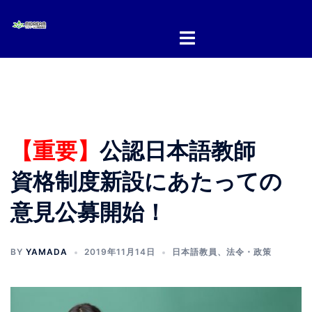
コ
ン
テ
ン
ツ
へ
ス
キ
【重要】
公認日本語教師
ッ
プ
資格制度新設にあたっての
意見公募開始！
BY
YAMADA
2019年11月14日
日本語教員
、
法令・政策