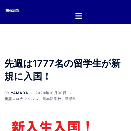
コ
ン
テ
ン
ツ
へ
ス
キ
先週は1777名の留学生が新
ッ
プ
規に入国！
BY
YAMADA
2020年10月30日
新型コロナウイルス
、
日本語学校
、
留学生