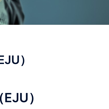
JU）
EJU）