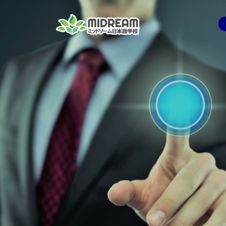
コ
ン
テ
ン
ツ
へ
ス
キ
ッ
プ