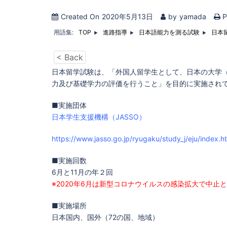
Created On
2020年5月13日
by
yamada
P
用語集:
日本
TOP
進路指導
日本語能力を測る試験
< Back
日本留学試験は、「外国人留学生として、日本の大学
力及び基礎学力の評価を行うこと」を目的に実施され
■実施団体
日本学生支援機構（JASSO）
https://www.jasso.go.jp/ryugaku/study_j/eju/index.h
■実施回数
6月と11月の年２回
※2020年6月は新型コロナウイルスの感染拡大で中止
■実施場所
日本国内、国外（72の国、地域）