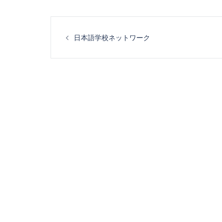
投
日本語学校ネットワーク
稿
ナ
ビ
ゲ
ー
シ
ョ