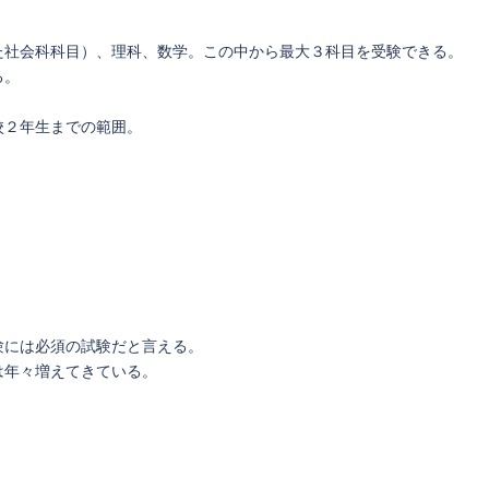
た社会科科目）、理科、数学。この中から最大３科目を受験できる。
る。
校２年生までの範囲。
験には必須の試験だと言える。
は年々増えてきている。