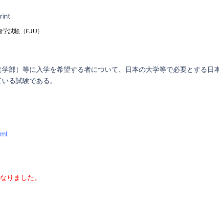
rint
留学試験（EJU）
（学部）等に入学を希望する者について、日本の大学等で必要とする日
ている試験である。
tml
となりました。