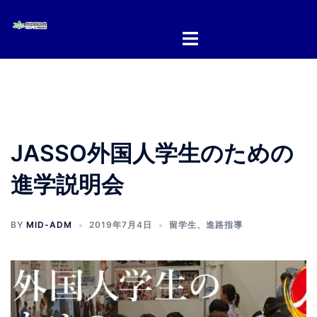
コ
ン
テ
ン
ツ
へ
ス
キ
JASSO外国人学生のための
ッ
プ
進学説明会
BY
MID-ADM
2019年7月4日
留学生
、
進路指導