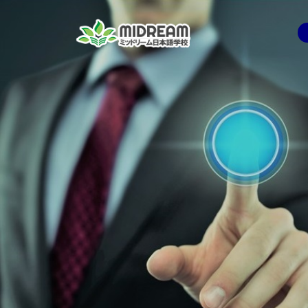
コ
ン
テ
ン
ツ
へ
ス
キ
ッ
プ