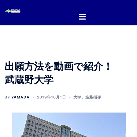
コ
ン
テ
ン
ツ
へ
ス
キ
出願方法を動画で紹介！
ッ
プ
武蔵野大学
BY
YAMADA
2019年10月1日
大学
、
進路指導