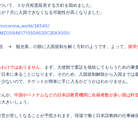
について、１か月程度延長する方針を固めました。
生が７月に入国できなくなる可能性が高くなりました。
mn/corona_world/38545/
/DGXMZO59461710S0A520C2EA3000/
学生 → 観光客」の順に入国規制を解く方針のようです。よって、
留学
るわけではありません。
まず、大使館で査証を発給してもらうための審
て日本に来ることになります。そのため、入国規制解除から入国までは
を少ないので、チケットが簡単に手に入るかどうかはわかりません。
せんが、
中国やベトナムなどの日本語教育機関に在籍者数が多い国は軒
は大きいしょう。
経営が苦しくなることが予想されます。現場で働く日本語教師の仕事確