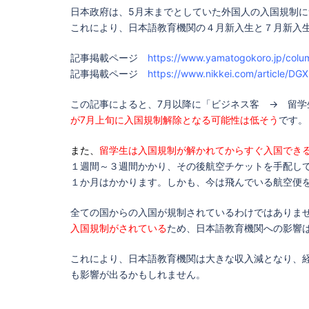
日本政府は、5月末までとしていた外国人の入国規制
これにより、日本語教育機関の４月新入生と７月新入
記事掲載ページ
https://www.yamatogokoro.jp/colu
記事掲載ページ
https://www.nikkei.com/article
この記事によると、7月以降に「ビジネス客 → 留
が7月上旬に入国規制解除となる可能性は低そう
です。
また、
留学生は入国規制が解かれてからすぐ入国でき
１週間～３週間かかり、その後航空チケットを手配し
１か月はかかります。しかも、今は飛んでいる航空便
全ての国からの入国が規制されているわけではありま
入国規制がされている
ため、日本語教育機関への影響
これにより、日本語教育機関は大きな収入減となり、
も影響が出るかもしれません。