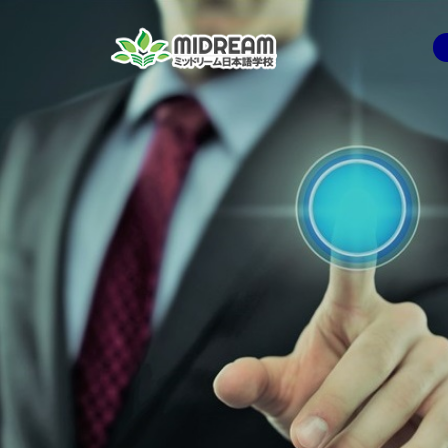
コ
ン
テ
ン
ツ
へ
ス
キ
ッ
プ