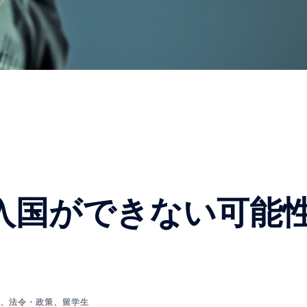
入国ができない可能
、
法令・政策
、
留学生