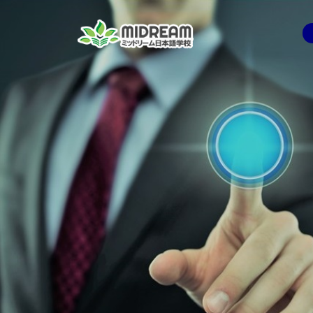
コ
ン
テ
ン
ツ
へ
ス
キ
ッ
プ