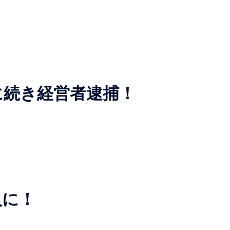
に続き経営者逮捕！
人に！