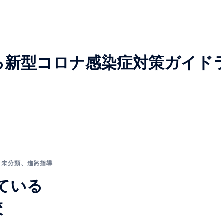
る新型コロナ感染症対策ガイド
、
未分類
、
進路指導
している
校