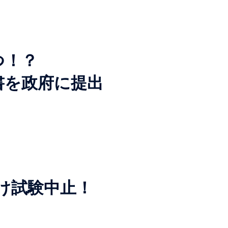
つ！？
書を政府に提出
だけ試験中止！