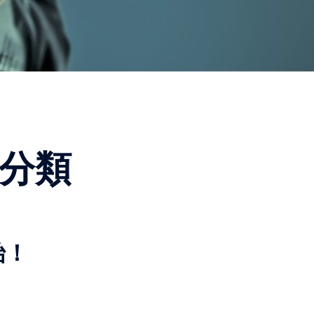
分類
始！