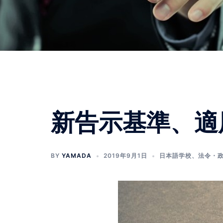
新告示基準、適
BY
YAMADA
2019年9月1日
日本語学校
、
法令・